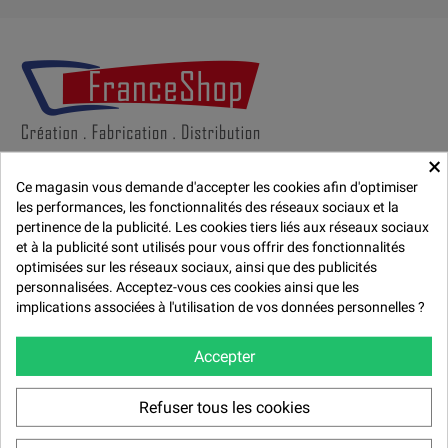
×
Creacoupe.fr vous propose l'une des plus grandes gammes de tapis de
Ce magasin vous demande d'accepter les cookies afin d'optimiser
découpe auto-cicatrisants grand format (100x150cm, 100x200cm, A0,
les performances, les fonctionnalités des réseaux sociaux et la
90x120cm, A1, A2 et A3), une gamme de cutters rotatif et lames ainsi que
pertinence de la publicité. Les cookies tiers liés aux réseaux sociaux
des règles en aluminium profesionnelles et de couture pour une découpe
et à la publicité sont utilisés pour vous offrir des fonctionnalités
parfaite et sûre. Creacoupe.fr est un site du groupe FranceShop S.A.S, une
optimisées sur les réseaux sociaux, ainsi que des publicités
entreprise familiale française avec une manufacture, production et
personnalisées. Acceptez-vous ces cookies ainsi que les
distribution
[...]
implications associées à l'utilisation de vos données personnelles ?
Tel:
03 44 12 24 12
Fax:
03 44 12 67 15
Accepter
E-mail: info(a)creacoupe.fr
Refuser tous les cookies
Adresse: FranceShop S.A.S | 7 rue Jean Baptiste Neron z.a. de Bornel |
60540 Bornel (France)