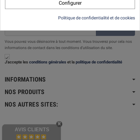
Configurer
LETTRE D'INFORMATIONS
Politique de confidentialité et de cookies
ok
Vous pouvez vous désinscrire à tout moment. Vous trouverez pour cela nos
informations de contact dans les conditions d'utilisation du site.

J'accepte les
conditions générales
et la
politique de confidentialité
INFORMATIONS
NOS PRODUITS
NOS AUTRES SITES:
AVIS CLIENTS