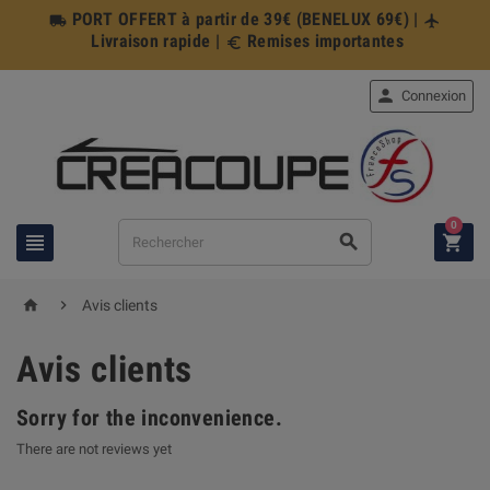
PORT OFFERT à partir de 39€ (BENELUX 69€) |
local_shipping
flight
Livraison rapide |
Remises importantes
euro_symbol

Connexion
0





Avis clients
Avis clients
Sorry for the inconvenience.
There are not reviews yet