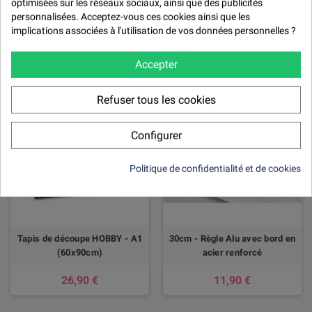
optimisées sur les réseaux sociaux, ainsi que des publicités
personnalisées. Acceptez-vous ces cookies ainsi que les
implications associées à l'utilisation de vos données personnelles ?
Les clients qui ont acheté ce
produit ont également acheté...
Accepter
Refuser tous les cookies
Configurer
Politique de confidentialité et de cookies
Tapis de découpe HOBBY - A1
30cm - Règle Alu avec bord en
(60x90cm)
acier renforcé
26,90 €
11,90 €