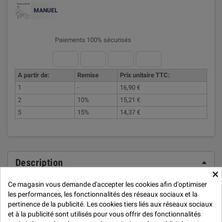
MANUEL
Paiements 100% sécurisés
A partir de:
Remise
Prix unitaire TTC:
1
-
16,90 €
2
10%
15,21 €
5
15%
14,37 €
Description
×
Ce magasin vous demande d'accepter les cookies afin d'optimiser
Fiche technique
les performances, les fonctionnalités des réseaux sociaux et la
pertinence de la publicité. Les cookies tiers liés aux réseaux sociaux
et à la publicité sont utilisés pour vous offrir des fonctionnalités
Cutter rotatif, le montage