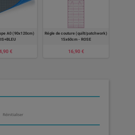
oupe A0 (90x120cm)
Régle de couture (quilt/patchwork)
Tapis de 
RIS+BLEU
15x60cm - ROSE
A
4,90 €
16,90 €
Réinitialiser