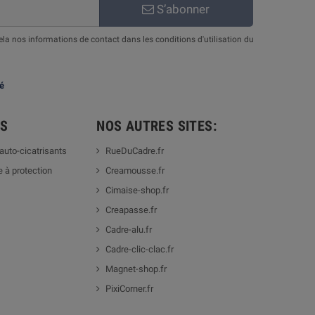
S’abonner
a nos informations de contact dans les conditions d'utilisation du
té
TS
NOS AUTRES SITES:
auto-cicatrisants
RueDuCadre.fr
 à protection
Creamousse.fr
Cimaise-shop.fr
Creapasse.fr
Cadre-alu.fr
Cadre-clic-clac.fr
Magnet-shop.fr
PixiCorner.fr