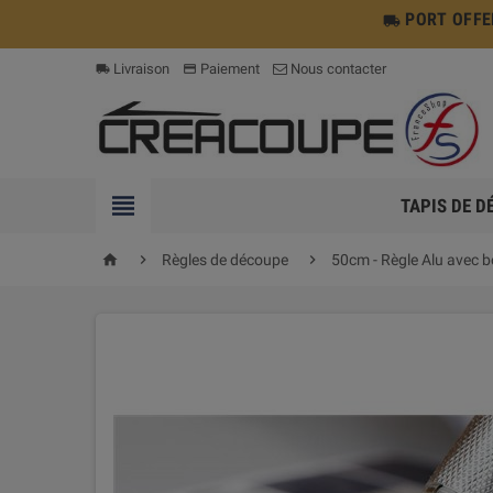
PORT OFFERT
local_shipping
Livraison
Paiement
Nous contacter
local_shipping
payment

TAPIS DE D



Règles de découpe
50cm - Règle Alu avec b