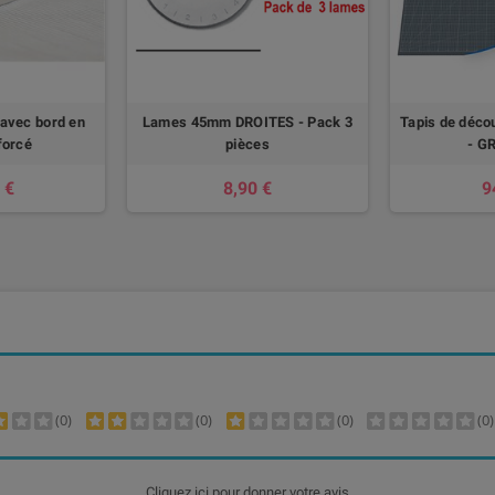
 avec bord en
Lames 45mm DROITES - Pack 3
Tapis de déc
forcé
pièces
- G
 €
8,90 €
9
(0)
(0)
(0)
(0)
Cliquez ici pour donner votre avis