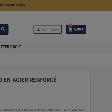
s importantes
0



Connexion
0,00 €
TTER DROIT
D EN ACIER RENFORCÉ
us permettant une découpe droite à 90° sans user l'aluminium