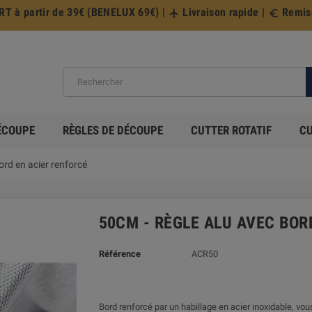
 à partir de 39€ (BENELUX 69€) |
Livraison rapide |
Remise
flight
euro_symbol
ÉCOUPE
RÈGLES DE DÉCOUPE
CUTTER ROTATIF
CU
ord en acier renforcé
50CM - RÈGLE ALU AVEC BOR
Référence
ACR50
Bord renforcé par un habillage en acier inoxidable, vo