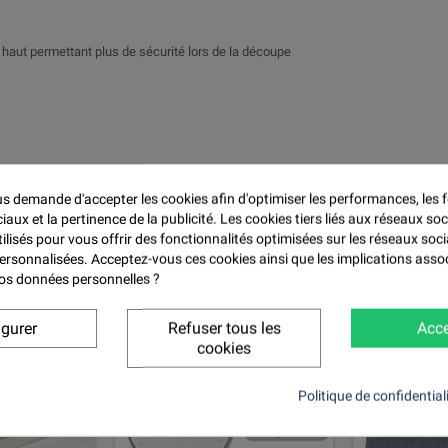
 haut permettant plus de sécurité lors de la découpe
 demande d'accepter les cookies afin d'optimiser les performances, les f
aux et la pertinence de la publicité. Les cookies tiers liés aux réseaux soc
tilisés pour vous offrir des fonctionnalités optimisées sur les réseaux soci
personnalisées. Acceptez-vous ces cookies ainsi que les implications asso
 vos données personnelles ?
t ont également acheté...
igurer
Refuser tous les
Acce
cookies
Politique de confidential