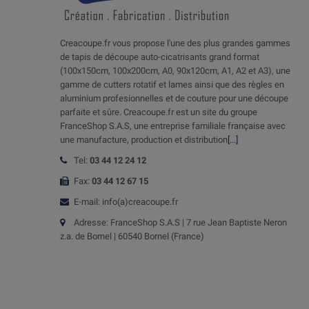
Creacoupe.fr vous propose l'une des plus grandes gammes
de tapis de découpe auto-cicatrisants grand format
(100x150cm, 100x200cm, A0, 90x120cm, A1, A2 et A3), une
gamme de cutters rotatif et lames ainsi que des règles en
aluminium profesionnelles et de couture pour une découpe
parfaite et sûre. Creacoupe.fr est un site du groupe
FranceShop S.A.S, une entreprise familiale française avec
une manufacture, production et distribution
[...]
Tel:
03 44 12 24 12
Fax:
03 44 12 67 15
E-mail: info(a)creacoupe.fr
Adresse: FranceShop S.A.S | 7 rue Jean Baptiste Neron
z.a. de Bornel | 60540 Bornel (France)