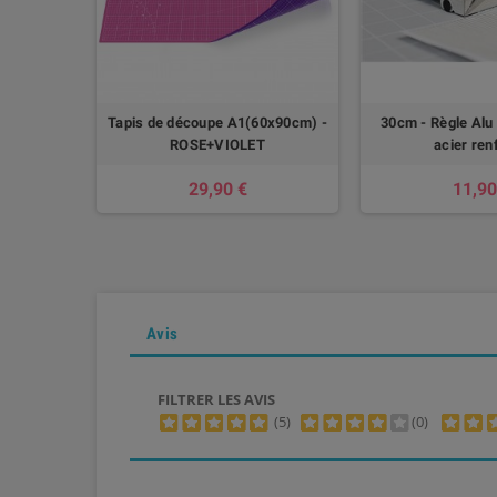
er 18mm
Tapis de découpe A1(60x90cm) -
30cm - Règle Alu
ROSE+VIOLET
acier ren
29,90 €
11,90
Avis
FILTRER LES AVIS
(5)
(0)